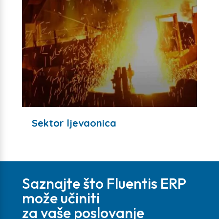
Sektor ljevaonica
Saznajte što Fluentis ERP
može učiniti
za vaše poslovanje