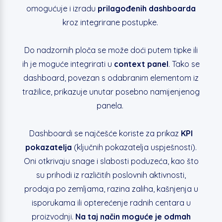
omogućuje i izradu
prilagođenih dashboarda
kroz integrirane postupke.
Do nadzornih ploča se može doći putem tipke ili
ih je moguće integrirati u
context panel
. Tako se
dashboard, povezan s odabranim elementom iz
tražilice, prikazuje unutar posebno namijenjenog
panela.
Dashboardi se najčešće koriste za prikaz
KPI
pokazatelja
(ključnih pokazatelja uspješnosti).
Oni otkrivaju snage i slabosti poduzeća, kao što
su prihodi iz različitih poslovnih aktivnosti,
prodaja po zemljama, razina zaliha, kašnjenja u
isporukama ili opterećenje radnih centara u
proizvodnji.
Na taj način moguće je odmah