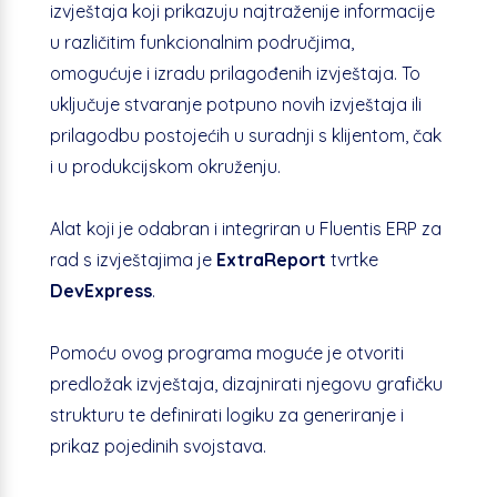
izvještaja koji prikazuju najtraženije informacije
u različitim funkcionalnim područjima,
omogućuje i izradu prilagođenih izvještaja. To
uključuje stvaranje potpuno novih izvještaja ili
prilagodbu postojećih u suradnji s klijentom, čak
i u produkcijskom okruženju.
Alat koji je odabran i integriran u Fluentis ERP za
rad s izvještajima je
ExtraReport
tvrtke
DevExpress
.
Pomoću ovog programa moguće je otvoriti
predložak izvještaja, dizajnirati njegovu grafičku
strukturu te definirati logiku za generiranje i
prikaz pojedinih svojstava.