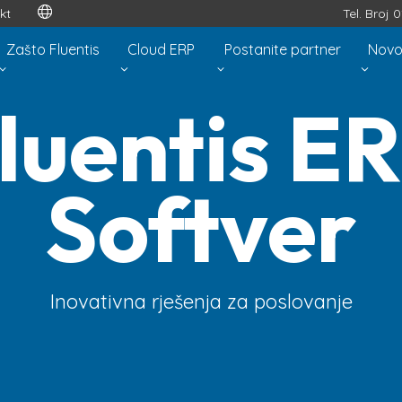
kt
Tel. Broj 
Zašto Fluentis
Cloud ERP
Postanite partner
Novo
luentis E
luentis E
Softver
Softver
ljšajte poslovne procese s Cloud Native E
Inovativna rješenja za poslovanje