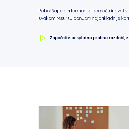
Poboljšajte performanse pomoću inovati
svakom resursu ponuditi najprikladnije kori
Započnite besplatno probno razdoblje