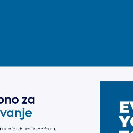
ebno za
ovanje
procese s Fluentis ERP-om.