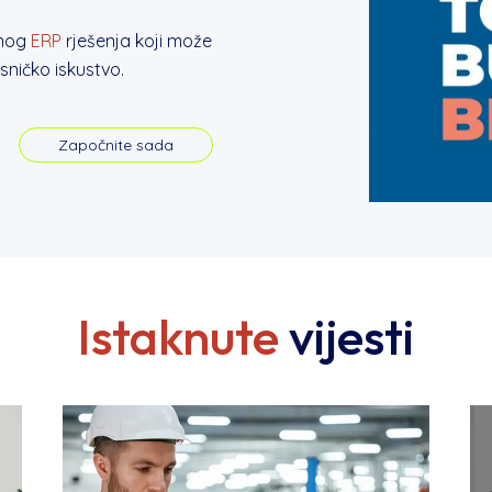
vnog
ERP
rješenja koji može
sničko iskustvo.
Započnite sada
Istaknute
vijesti