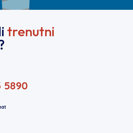
li
trenutni
?
3 5890
hat