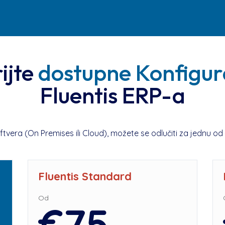
ijte
dostupne Konfigur
Fluentis ERP-a
tvera (On Premises ili Cloud), možete se odlučiti za jednu od 4
Fluentis Standard
Od
€75