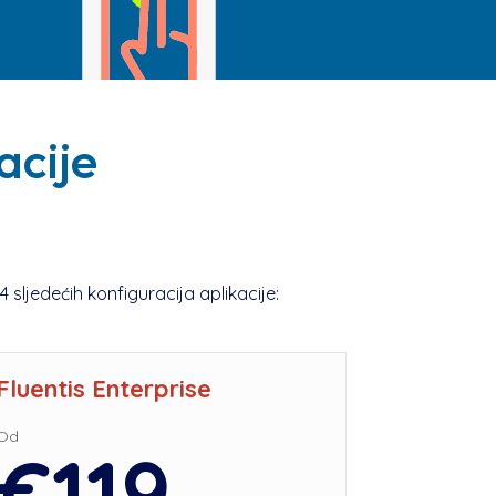
acije
 sljedećih konfiguracija aplikacije:
Fluentis Enterprise
Fluentis
Od
Od
€119
€