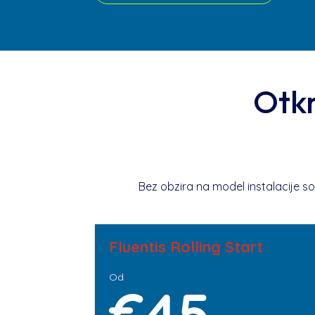
Otkr
Bez obzira na model instalacije sof
Fluentis Rolling Start
Od
€45