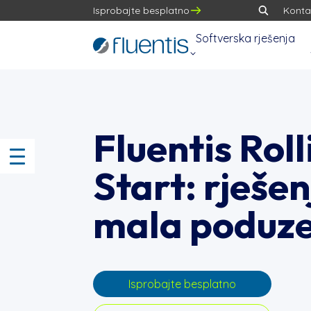
Isprobajte besplatno
Konta
Softverska rješenja
Fluentis Roll
Start: rješen
mala poduz
Isprobajte besplatno