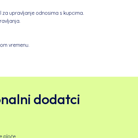
 za upravljanje odnosima s kupcima.
ravljanja.
rnom vremenu.
nalni dodatci
e ploče