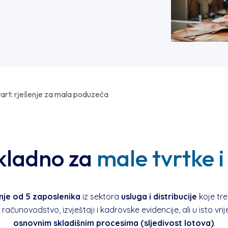
Start: rješenje za mala poduzeća
ikladno za
male tvrtke 
je od 5 zaposlenika
iz sektora
usluga i distribucije
koje tr
 računovodstvo, izvještaji i kadrovske evidencije, ali u isto v
osnovnim skladišnim procesima (sljedivost lotova)
.