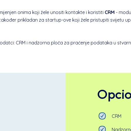
jenjen onima koji žele unositi kontakte i koristiti
CRM
- modul
također prikladan za startup-ove koji žele pristupiti svijetu up
odatci: CRM i nadzorna ploča za praćenje podataka u stva
Opcio
CRM
Nadzorn