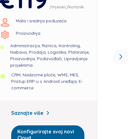
/mjesec/korisnik
Mala i srednja poduzeća
Sred
Proizvodnja
Proi
Administracija, Riznica, Kontroling,
Adminis
Nabava, Prodaja, Logistika, Planiranje,
Nabava
Proizvodnja, Podizvođači, Upravljanje
prihodi
projektima
Planira
Upravlj
CRM, Nadzorne ploče, WMS, MES,
Pristup ERP-u s Android uređaja, E-
CRM, N
commerce
Pristu
comm
Saznajte više
Sazna
Konfigurirajte svoj novi
Cloud
Kon