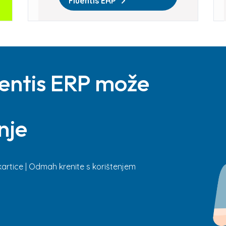
Fluentis ERP
uentis ERP može
nje
kartice | Odmah krenite s korištenjem