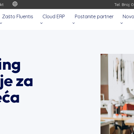
kt
Tel. Broj 
Zašto Fluentis
Cloud ERP
Postanite partner
Novo
ing
je za
eća