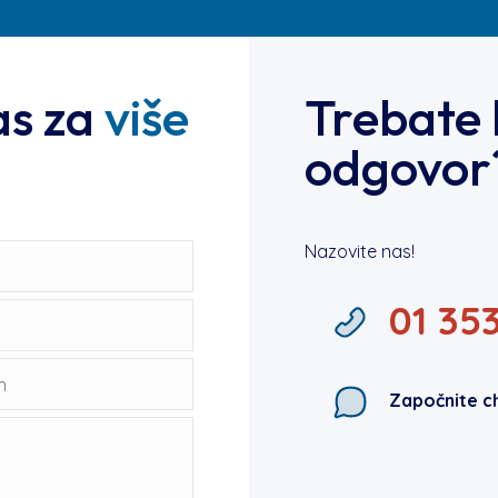
as za
više
Trebate 
odgovor
Nazovite nas!
01 35
Započnite c