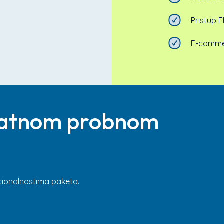
Pristup 
E-comm
platnom probnom
kcionalnostima paketa.