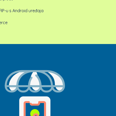
ERP-u s Android uređaja
erce