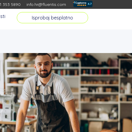
01 353 5890
info.hr@fluentis.com
sti
Isprobaj besplatno