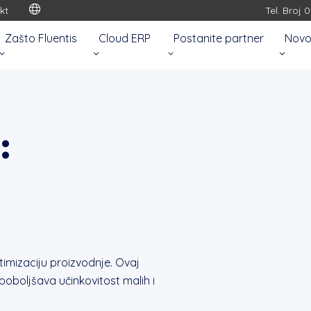
kt
Tel. Broj 
Zašto Fluentis
Cloud ERP
Postanite partner
Novo
:
ptimizaciju proizvodnje. Ovaj
i poboljšava učinkovitost malih i