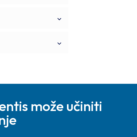
entis može učiniti
nje