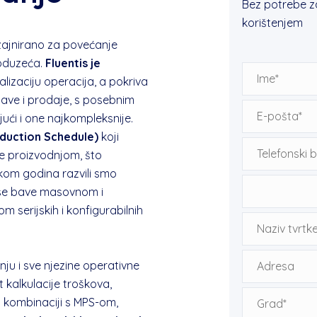
Bez potrebe z
korištenjem
izajnirano za povećanje
poduzeća.
Fluentis
je
talizaciju operacija, a pokriva
ave i prodaje, s posebnim
ući i one najkompleksnije.
duction Schedule)
koji
je proizvodnjom, što
ekom godina razvili smo
a se bave masovnom i
serijskih i konfigurabilnih
nju i sve njezine operativne
 kalkulacije troškova,
, u kombinaciji s MPS-om,