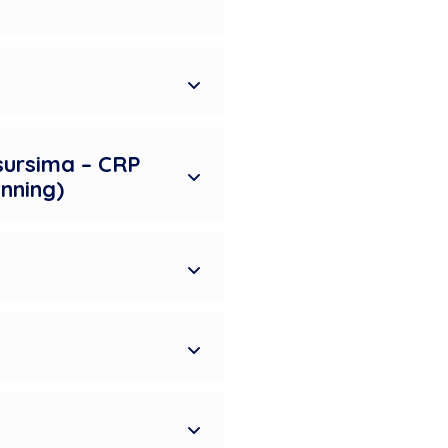
sursima – CRP
nning)