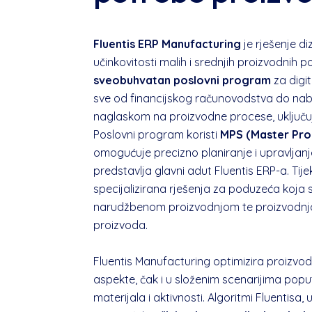
Fluentis ERP Manufacturing
je rješenje d
učinkovitosti malih i srednjih proizvodnih 
sveobuhvatan poslovni program
za digi
sve od financijskog računovodstva do nab
naglaskom na proizvodne procese, uključuj
Poslovni program koristi
MPS (Master Pro
omogućuje precizno planiranje i upravljan
predstavlja glavni adut Fluentis ERP-a. Tij
specijalizirana rješenja za poduzeća koj
narudžbenom proizvodnjom te proizvodnjom 
proizvoda.
Fluentis Manufacturing optimizira proizvod
aspekte, čak i u složenim scenarijima poput
materijala i aktivnosti. Algoritmi Fluentisa