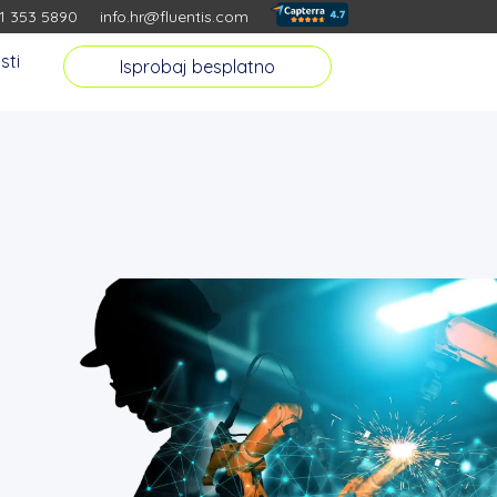
01 353 5890
info.hr@fluentis.com
sti
Isprobaj besplatno