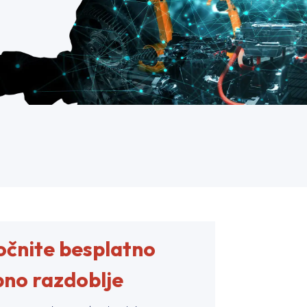
čnite besplatno
no razdoblje