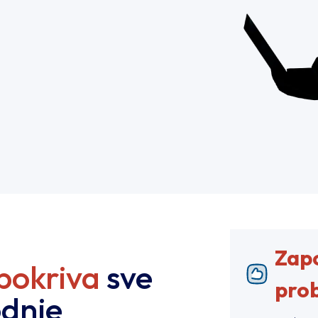
Zapo
pokriva
sve
prob
odnje