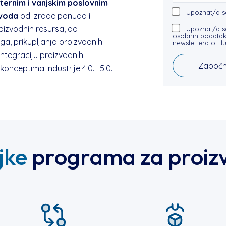
nternim i vanjskim poslovnim
Upoznat/a 
zvoda
od izrade ponuda i
roizvodnih resursa, do
Upoznat/a sa
osobnih podataka
oga, prikupljanja proizvodnih
newslettera o Fl
integraciju proizvodnih
onceptima Industrije 4.0. i 5.0.
jke
programa za proizv