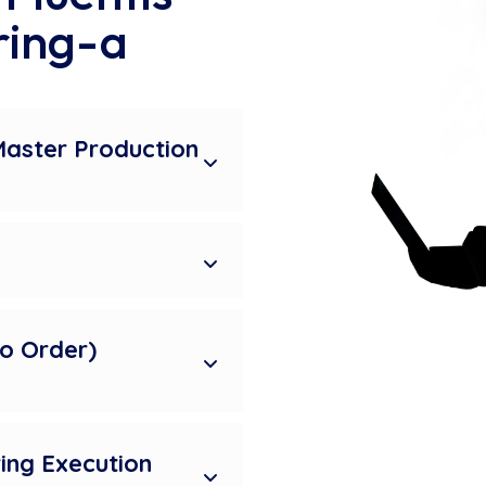
ring-a
Master Production
to Order)
ing Execution