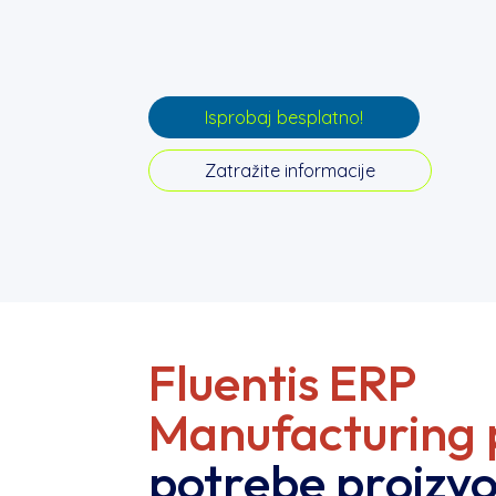
Isprobaj besplatno!
Zatražite informacije
Fluentis ERP
Manufacturing 
potrebe proizv