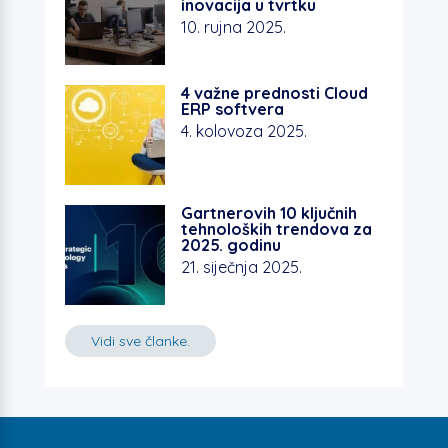
inovacija u tvrtku
o
p
n
10. rujna 2025.
o
p
k
4 važne prednosti Cloud
ERP softvera
4. kolovoza 2025.
Gartnerovih 10 ključnih
tehnoloških trendova za
2025. godinu
21. siječnja 2025.
Vidi sve članke.