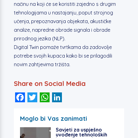
načinu na koji će se koristiti zajedno s drugim
tehnologijama u nastajanju, poput strojnog
učenja, prepoznavanja objekata, akustičke
analize, napredne obrade signala i obrade
prirodnog jezika (NLP).
Digital Twin pomaže tvrtkama da zadovolje
potrebe svojih kupaca kako bi se prilagodili
novim zahtjevima tržišta.
Share on Social Media
F
T
W
Li
a
wi
h
n
c
tt
at
k
Moglo bi Vas zanimati
e
er
s
e
Savjeti za uspješno
b
A
dI
uvođenje tehnoloških