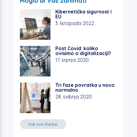
Moglo bi Vas zanimati
e
er
s
e
Kibernetička sigurnost i
b
A
dI
EU
3. listopada 2022.
o
p
n
o
p
k
Post Covid: koliko
ovisimo o digitalizaciji?
17. srpnja 2020.
Tri faze povratka u novo
normalno
28. svibnja 2020.
Vidi sve članke.