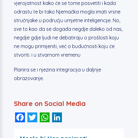
vjerojatnost kako će se tome posvetiti i kada
odrastu te bi tako Njemačka mogla imati vrsne
stručnjake u području umjetne inteligencije. No,
sve to kao da se događa negdje daleko od nas,
negdje gdje ljudi ne debatiraju o prošlosti koju
ne mogu primijeniti, već o budućnosti koju će
stvoriti. i u stvarnom vremenu
Planira se i njezina integracija u daljnje
obrazovanje.
Share on Social Media
F
T
W
Li
a
wi
h
n
c
tt
at
k