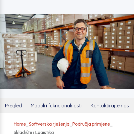
Pregled
Moduli i fukncionalnosti
Kontaktirajte nas
Home
_
Softverska rješenja
_
Područja primjene
_
Skladište i Logistika