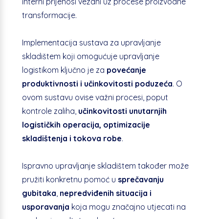
interni prijenosi vezani uz procese proizvodne
transformacije.
Implementacija sustava za upravljanje
skladištem koji omogućuje upravljanje
logistikom ključno je za
povećanje
produktivnosti i učinkovitosti poduzeća
. O
ovom sustavu ovise važni procesi, poput
kontrole zaliha,
učinkovitosti unutarnjih
logističkih operacija,
optimizacije
skladištenja i tokova robe
.
Ispravno upravljanje skladištem također može
pružiti konkretnu pomoć u
sprečavanju
gubitaka
,
nepredviđenih situacija i
usporavanja
koja mogu značajno utjecati na