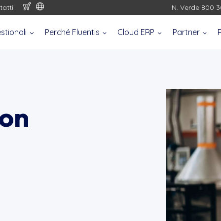
tatti
N. Verde 800 3
stionali
Perché Fluentis
Cloud ERP
Partner
con