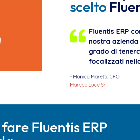
scelto
Fluen
Fluentis ERP co
nostra azienda c
grado di tenerci 
focalizzati nel
- Monica Maretti, CFO
Mareco Luce Srl
 fare Fluentis ERP