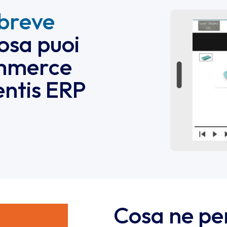
breve
osa puoi
ommerce
entis ERP
Cosa ne p