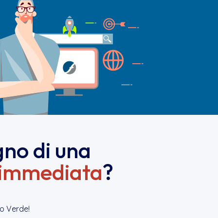
gno di una
immediata
?
o Verde!