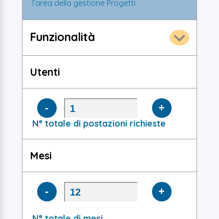
l’area della gestione Progetti.
Funzionalità
Utenti
-
+
N° totale di postazioni richieste
Mesi
-
+
N° totale di mesi