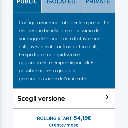
PUBLIC
ISOLATED
PRIVATE
Configurazione indicata per le imprese che
desiderano beneficiare al massimo dei
vantaggi del Cloud: costi di attivazione
nulli, investimenti in infrastruttura nulli,
tempi di startup rapidissimi e
aggiornamenti sempre disponibili. È
possibile un certo grado di
personalizzazione dell'ambiente.
Scegli versione
54,16€
ROLLING START
utente/mese