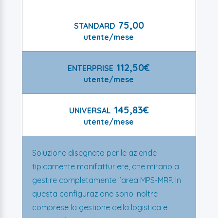
75,00
STANDARD
utente/mese
112,50€
ENTERPRISE
utente/mese
145,83€
UNIVERSAL
utente/mese
Soluzione disegnata per le aziende
tipicamente manifatturiere, che mirano a
gestire completamente l’area MPS-MRP. In
questa configurazione sono inoltre
comprese la gestione della logistica e