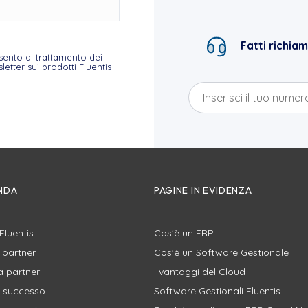
Fatti richia
sento al trattamento dei
etter sui prodotti Fluentis
ENDA
PAGINE IN EVIDENZA
Fluentis
Cos'è un ERP
i partner
Cos'è un Software Gestionale
a partner
I vantaggi del Cloud
i successo
Software Gestionali Fluentis