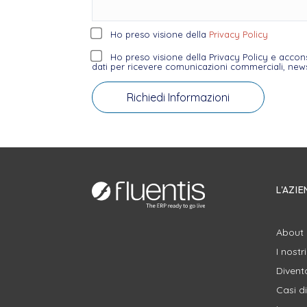
Ho preso visione della
Privacy Policy
Ho preso visione della Privacy Policy e accon
dati per ricevere comunicazioni commerciali, newsl
L'AZI
About 
I nostr
Divent
Casi d