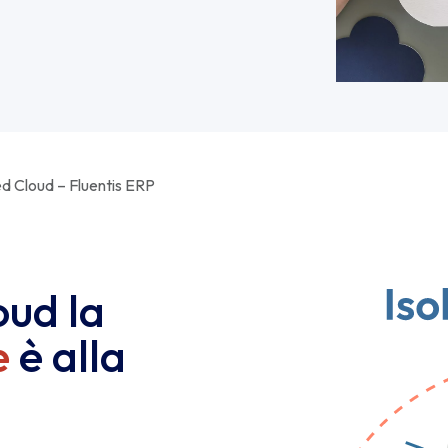
ed Cloud – Fluentis ERP
oud la
e
è alla