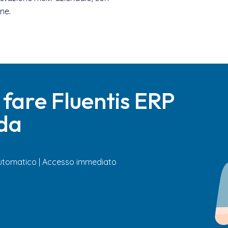
ne.
 fare Fluentis ERP
nda
 automatico | Accesso immediato