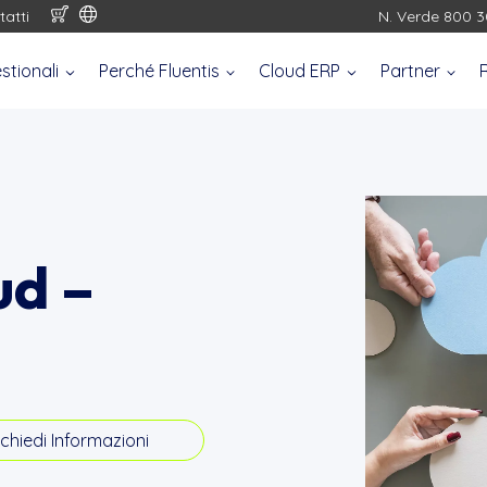
tatti
N. Verde 800 3
stionali
Perché Fluentis
Cloud ERP
Partner
ud –
P
ichiedi Informazioni