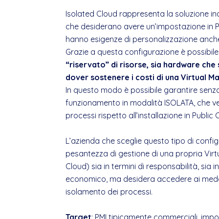
Isolated Cloud rappresenta la soluzione in
che desiderano avere un’impostazione in P
hanno esigenze di personalizzazione anche
Grazie a questa configurazione è possibil
“riservato” di risorse, sia hardware che
dover sostenere i costi di una Virtual M
In questo modo è possibile garantire senza
funzionamento in modalità ISOLATA, che v
processi rispetto all’installazione in Public 
L’azienda che sceglie questo tipo di confi
pesantezza di gestione di una propria Virt
Cloud) sia in termini di responsabilità, sia 
economico, ma desidera accedere ai medes
isolamento dei processi.
Target
: PMI tipicamente commerciali, impo