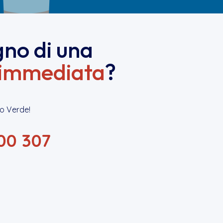
gno di una
immediata
?
o Verde!
00 307