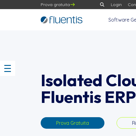
Prova gratuita
Login
Con
Software Ge
Isolated Clo
Fluentis ER
Prova Gratuita
R