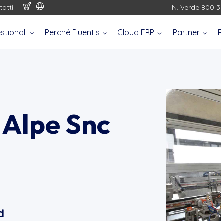
tatti
N. Verde 800 3
stionali
Perché Fluentis
Cloud ERP
Partner
o Alpe Snc
d