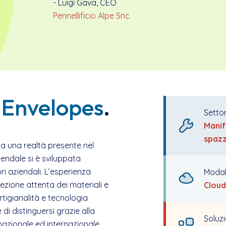
- Luigi Gava, CEO
Pennellificio Alpe Snc
 Envelopes
.
Setto
Manif
spaz
nta una realtà presente nel
aziendale si è sviluppata
ri aziendali. L’esperienza
Modal
elezione attenta dei materiali e
Cloud
artigianalità e tecnologia
 di distinguersi grazie alla
Soluz
azionale ed internazionale.