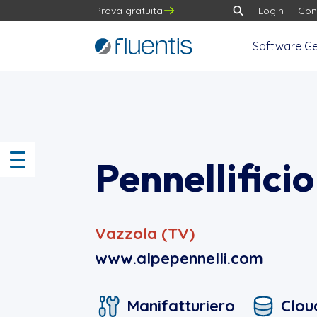
Prova gratuita
Login
Con
Software Ge
Pennellifici
Vazzola (TV)
www.alpepennelli.com
Manifatturiero
Clou