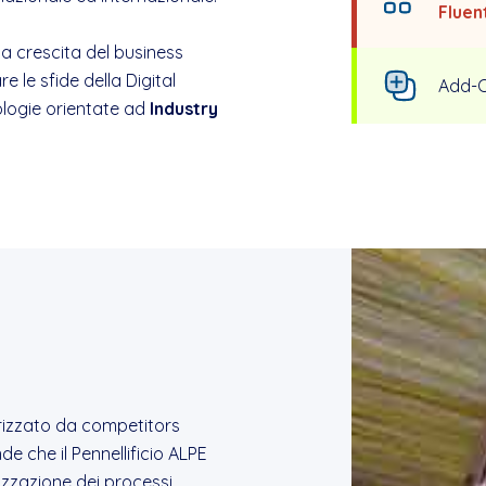
Fluen
la crescita del business
 le sfide della Digital
Add-
ologie orientate ad
Industry
rizzato da competitors
nde che il Pennellificio ALPE
izzazione dei processi