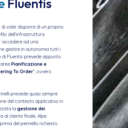
e
Fluentis
 di voler disporre di un proprio
lo dell’infrastruttura
er accedere ad una
e gestire in autonomia tutti i
one di Fluentis prevede appunto
e aree
Pianificazione e
ering To Order
”, ovvero
 pennelli prevede quasi sempre
ione del contesto applicativo in
izzata la
gestione dei
a al cliente finale, Alpe
prima del pennello richiesto