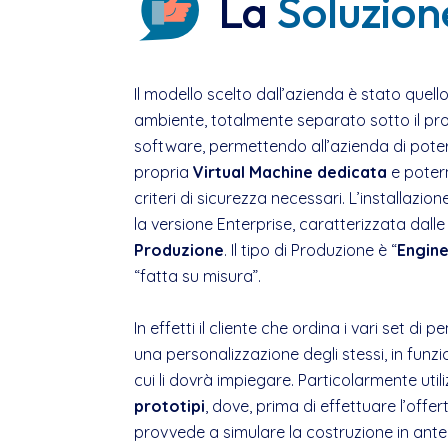
La
Soluzion
Il modello scelto dall’azienda è stato quello
ambiente, totalmente separato sotto il profi
software, permettendo all’azienda di pot
propria
Virtual Machine dedicata
e potern
criteri di sicurezza necessari. L’installazi
la versione Enterprise, caratterizzata dall
Produzione
. Il tipo di Produzione è “
Engine
“fatta su misura”.
In effetti il cliente che ordina i vari set di
una personalizzazione degli stessi, in funz
cui li dovrà impiegare. Particolarmente util
prototipi
, dove, prima di effettuare l’offert
provvede a simulare la costruzione in ante