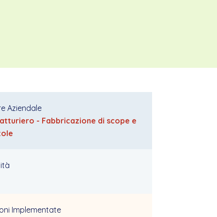
re Aziendale
atturiero - Fabbricazione di scope e
zole
ità
ioni Implementate