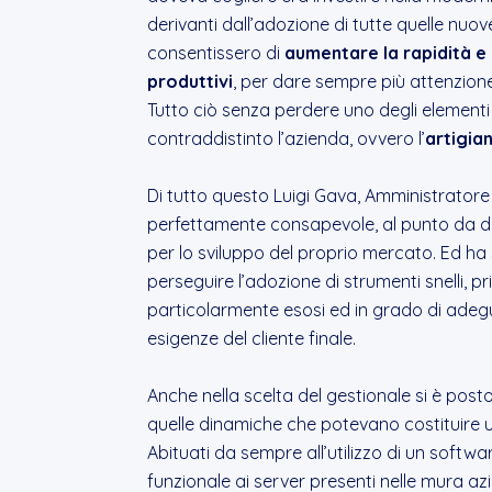
derivanti dall’adozione di tutte quelle nuo
consentissero di
aumentare la rapidità e l
produttivi
, per dare sempre più attenzione
Tutto ciò senza perdere uno degli elemen
contraddistinto l’azienda, ovvero l’
artigian
Di tutto questo Luigi Gava, Amministratore 
perfettamente consapevole, al punto da do
per lo sviluppo del proprio mercato. Ed ha
perseguire l’adozione di strumenti snelli, pr
particolarmente esosi ed in grado di adeg
esigenze del cliente finale.
Anche nella scelta del gestionale si è post
quelle dinamiche che potevano costituire un
Abituati da sempre all’utilizzo di un soft
funzionale ai server presenti nelle mura azi