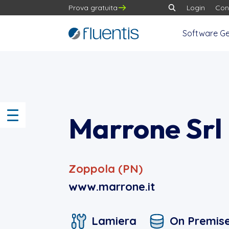
Prova gratuita
Login
Con
Software Ge
Marrone Srl
Zoppola (PN)
www.marrone.it
Lamiera
On Premis