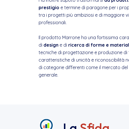
Ha inoltre saputo trasformarsi
da produtt
prestigio
e termine di paragone per i prop
tra i progetti più ambiziosi e di maggiore vi
professionali.
Il prodotto Marrone ha una fortissima carat
di
design
e di
ricerca di forme e material
tecniche di progettazione e produzione di 
caratteristiche di unicità e riconoscibilit
di categorie differenti come il mercato del 
generale.
La
Sfida