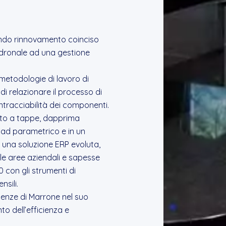
ondo rinnovamento coinciso
dronale ad una gestione
metodologie di lavoro di
i relazionare il processo di
ntracciabilità dei componenti.
uto a tappe, dapprima
Cad parametrico e in un
 una soluzione ERP evoluta,
 le aree aziendali e sapesse
0 con gli strumenti di
sili.
genze di Marrone nel suo
 dell’efficienza e