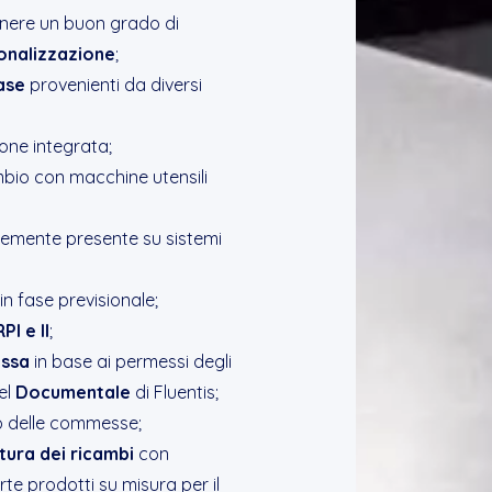
tenere un buon grado di
sonalizzazione
;
base
provenienti da diversi
one integrata;
mbio con macchine utensili
ntemente presente su sistemi
in fase previsionale;
PI e II
;
essa
in base ai permessi degli
el
Documentale
di Fluentis;
o delle commesse;
itura dei ricambi
con
rte prodotti su misura per il