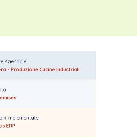
re Aziendale
ra - Produzione Cucine Industriali
ità
remises
ioni Implementate
tis ERP