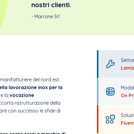
nostri clienti.
- Marrone Srl
Setto
Lamie
anifatturiere del nord est.
lla lavorazione inox per la
Modal
re la
vocazione
On P
corta ristrutturazione della
are con successo le sfide di
Soluz
Fluen