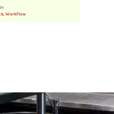
On
tà, WorkFlow