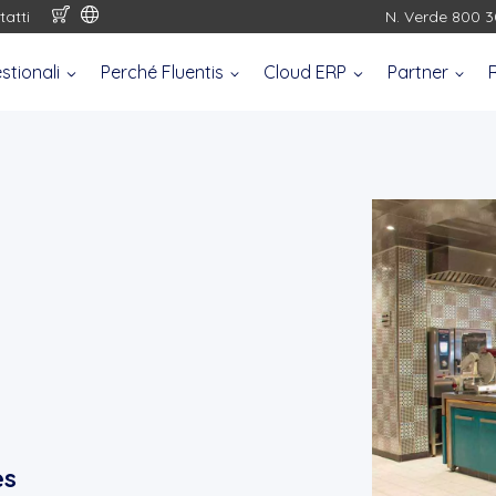
tatti
N. Verde 800 3
stionali
Perché Fluentis
Cloud ERP
Partner
es