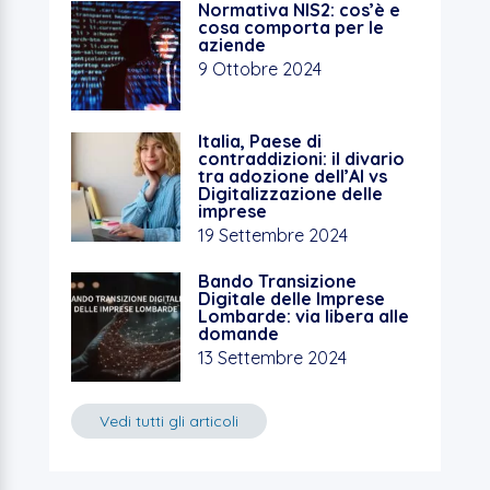
b
A
dI
Normativa NIS2: cos’è e
cosa comporta per le
o
p
n
aziende
o
p
9 Ottobre 2024
k
Italia, Paese di
contraddizioni: il divario
tra adozione dell’AI vs
Digitalizzazione delle
imprese
19 Settembre 2024
Bando Transizione
Digitale delle Imprese
Lombarde: via libera alle
domande
13 Settembre 2024
Vedi tutti gli articoli