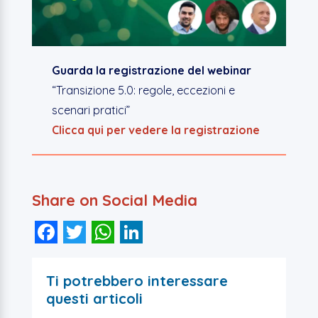
Guarda la registrazione del webinar
“Transizione 5.0: regole, eccezioni e
scenari pratici”
Clicca qui per vedere la registrazione
Share on Social Media
F
T
W
Li
a
wi
h
n
c
tt
at
k
Ti potrebbero interessare
e
er
s
e
questi articoli