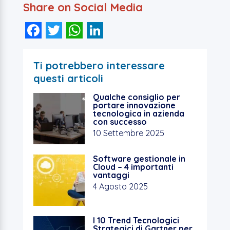
Share on Social Media
F
T
W
Li
a
wi
h
n
c
tt
at
k
Ti potrebbero interessare
e
er
s
e
questi articoli
b
A
dI
Qualche consiglio per
portare innovazione
o
p
n
tecnologica in azienda
con successo
o
p
10 Settembre 2025
k
Software gestionale in
Cloud – 4 importanti
vantaggi
4 Agosto 2025
I 10 Trend Tecnologici
Strategici di Gartner per