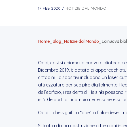
17 FEB 2020
/
NOTIZIE DAL MONDO
Home
_
Blog
_
Notizie dal Mondo
_
La nuova bibl
Oodi, così si chiama la nuova biblioteca cent
Dicembre 2019, è dotata di apparecchiatur
cittadini. I dispositivi includono un laser
attrezzature per scolpire digitalmente il l
dell’edificio, i residenti di Helsinki posso
in 3D le parti di ricambio necessarie e sal
Oodi – che significa “ode” in finlandese –
Si tratta di una costruzione a tre piani in