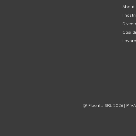
About 
I nostr
Divent
Casi d
Lavora
@ Fluentis SRL 2026 | P.IV