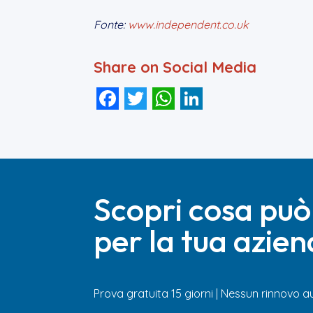
Fonte:
www.independent.co.uk
Share on Social Media
Facebook
Twitter
WhatsApp
LinkedIn
Scopri cosa può
per la tua azie
Prova gratuita 15 giorni | Nessun rinnovo