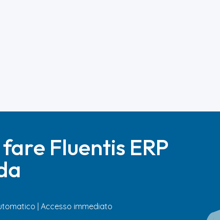
 fare Fluentis ERP
nda
 automatico | Accesso immediato