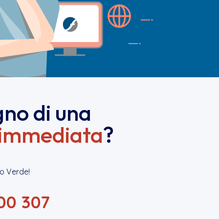
gno di una
immediata
?
o Verde!
00 307