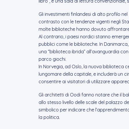
libro”, è una sala di lettura convenzionale
Gli investimenti finlandesi di alto profilo n
contrasto con le tendenze vigenti negli Stat
molte biblioteche hanno dovuto affrontare d
Al contrario, i paesi nordici stanno emerg
pubblici come le biblioteche. In Danimarca
una “biblioteca ibrida” all’avanguardia con 
parco giochi.
In Norvegia, ad Oslo, la nuova biblioteca c
lungomare della capitale, e includerà un c
consentire ai visitatori di utilizzare apparec
Gli architetti di Oodi fanno notare che il ba
allo stesso livello delle scale del palazzo 
simbolico per indicare che l’apprendiment
la politica.