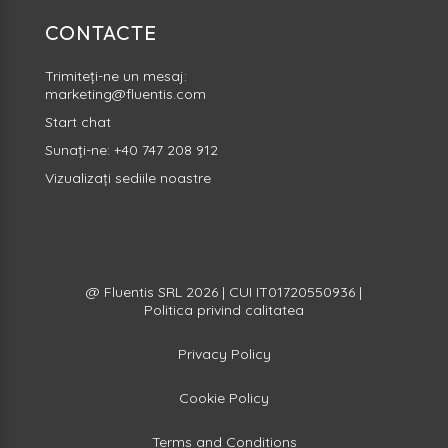
CONTACTE
Trimiteți-ne un mesaj:
marketing@fluentis.com
Start
chat
Sunați-ne:
+40 747 208 912
Vizualizați sediile noastre
@ Fluentis SRL 2026 | CUI IT01720550936 |
Politica privind calitatea
Privacy Policy
Cookie Policy
Terms and Conditions