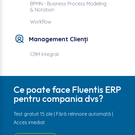
BPMN - Business Process Modeling
& Notation
Workflow
Management Clienți
CRM Integrat
Ce poate face Fluentis ERP
pentru compania dvs?
Test gratuit 15 zile | Fără reînnoire automată |
Acces imediat