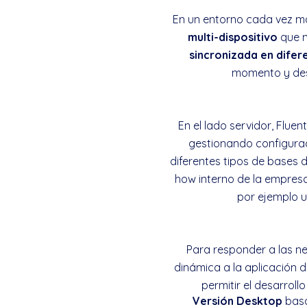
En un entorno cada vez más
multi-dispositivo
que n
sincronizada en difer
momento y desd
En el lado servidor, Flue
gestionando configura
diferentes tipos de bases 
how interno de la empresa
por ejemplo u
Para responder a las n
dinámica a la aplicación d
permitir el desarroll
Versión Desktop
basa