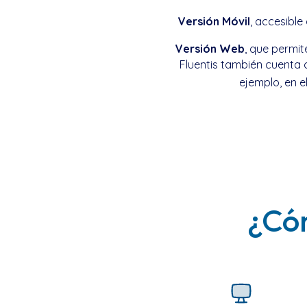
Versión Móvil
, accesibl
Versión Web
, que permit
Fluentis también cuenta 
ejemplo, en e
¿Cóm