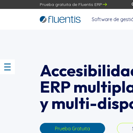
Prueba gratuita de Fluentis ERP
Software de gesti
Accesibilida
ERP multipl
y multi-disp
Prueba Gratuita