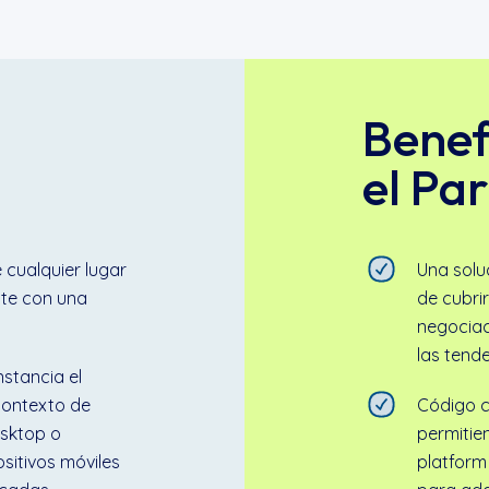
Benef
el Pa
 cualquier lugar
Una solu
nte con una
de cubri
negociac
las tend
nstancia el
contexto de
Código c
esktop o
permitie
sitivos móviles
platform 