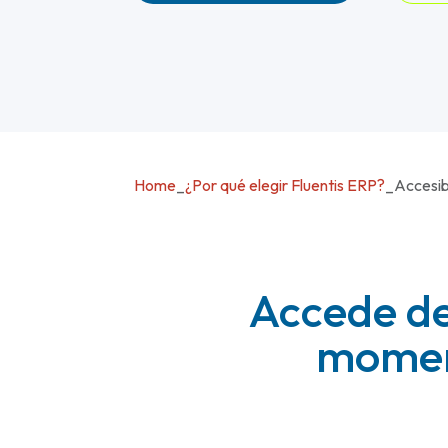
Home
_
¿Por qué elegir Fluentis ERP?
_
Accesib
Accede de
moment