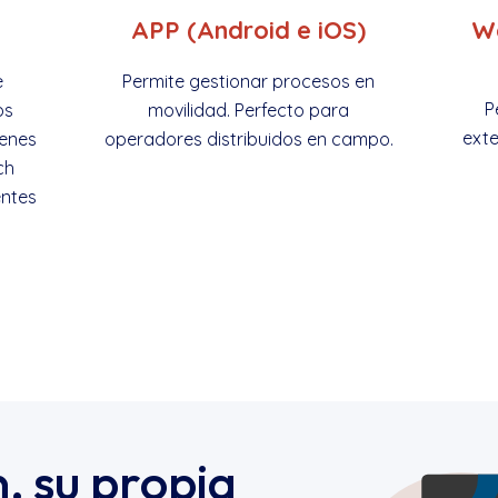
APP (Android e iOS)
W
e
Permite gestionar procesos en
P
ps
movilidad. Perfecto para
exte
ienes
operadores distribuidos en campo.
ch
entes
, su propia